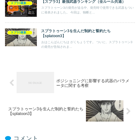
【スプラ3】最強武器ランキング（全ルール共通）
スプラ3最新情報
スプラトゥーン3の発売が迫る中、発売時で使用できる武器もつい
に発表されました。 今回は、独断と...
スプラトゥーン3を生んだ制約と誓約たち
スプラ3最新情報
【splatoon3】
おはこんばんにちは がくちょうです。 ついに、スプラトゥーン3
の発売が告知されま...
ポジショニングに影響する武器のパラメ
ータに関する考察
スプラトゥーン3を生んだ制約と誓約たち
【splatoon3】
コメント